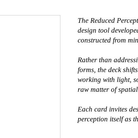
The Reduced Percept
design tool develope
constructed from min
Rather than addressi
forms, the deck shif
working with light, s
raw matter of spatial
Each card invites des
perception itself as 