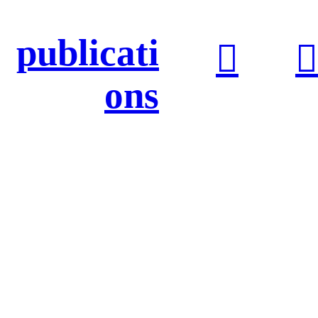
publicati
︎
︎
ons