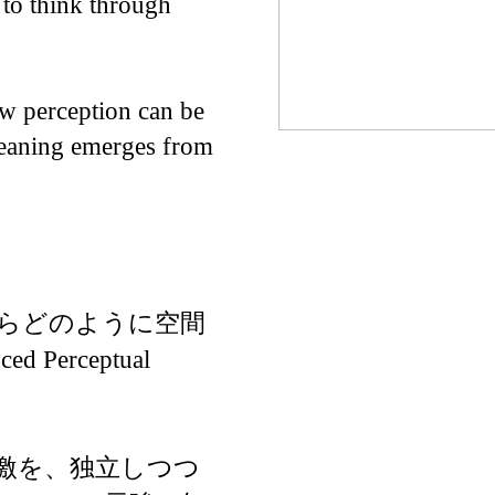
 to think through
w perception can be
meaning emerges from
からどのように空間
erceptual
激を、独立しつつ