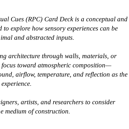
ual Cues (RPC) Card Deck is a conceptual and
d to explore how sensory experiences can be
imal and abstracted inputs.
ng architecture through walls, materials, or
ts focus toward atmospheric composition—
ound, airflow, temperature, and reflection as the
 experience.
igners, artists, and researchers to consider
the medium of construction.