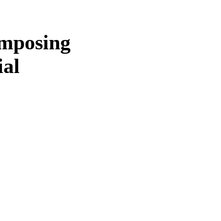
omposing
ial