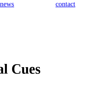
news
contact
al Cues