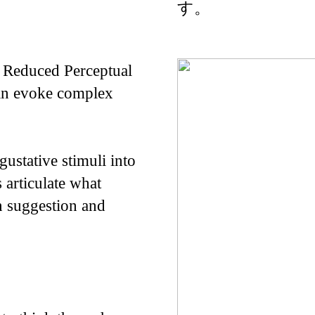
す。
 Reduced Perceptual
an evoke complex
 gustative stimuli into
 articulate what
n suggestion and